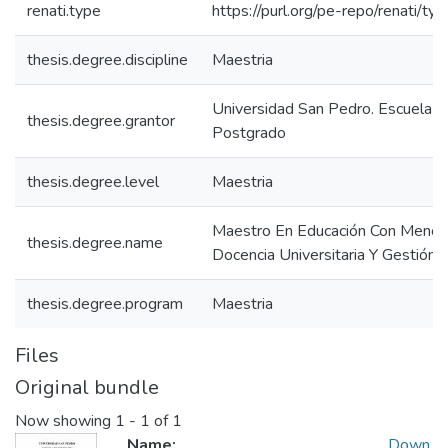
renati.type
https://purl.org/pe-repo/renati/ty
thesis.degree.discipline
Maestria
Universidad San Pedro. Escuela 
thesis.degree.grantor
Postgrado
thesis.degree.level
Maestria
Maestro En Educación Con Menci
thesis.degree.name
Docencia Universitaria Y Gestión 
thesis.degree.program
Maestria
Files
Original bundle
Now showing
1 - 1 of 1
Name:
Down