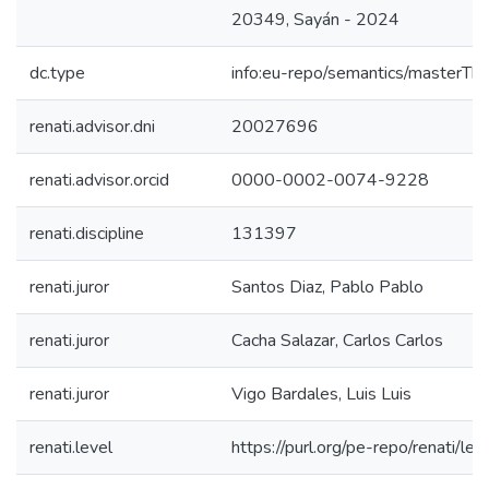
20349, Sayán - 2024
dc.type
info:eu-repo/semantics/masterThe
renati.advisor.dni
20027696
renati.advisor.orcid
0000-0002-0074-9228
renati.discipline
131397
renati.juror
Santos Diaz, Pablo Pablo
renati.juror
Cacha Salazar, Carlos Carlos
renati.juror
Vigo Bardales, Luis Luis
renati.level
https://purl.org/pe-repo/renati/le