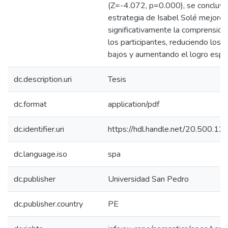
(Z=-4.072, p=0.000), se concluye
estrategia de Isabel Solé mejoró
significativamente la comprensión
los participantes, reduciendo los n
bajos y aumentando el logro espe
dc.description.uri
Tesis
dc.format
application/pdf
dc.identifier.uri
https://hdl.handle.net/20.500.
dc.language.iso
spa
dc.publisher
Universidad San Pedro
dc.publisher.country
PE