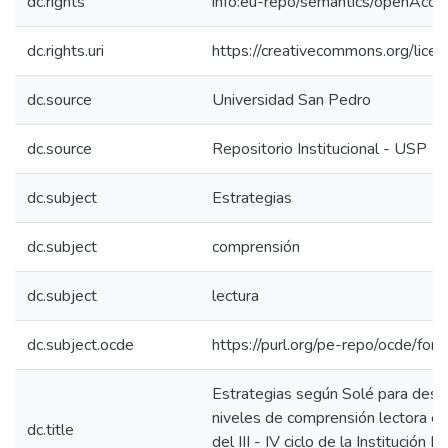
dc.rights
info:eu-repo/semantics/openAcce
dc.rights.uri
https://creativecommons.org/licen
dc.source
Universidad San Pedro
dc.source
Repositorio Institucional - USP
dc.subject
Estrategias
dc.subject
comprensión
dc.subject
lectura
dc.subject.ocde
https://purl.org/pe-repo/ocde/for
Estrategias según Solé para desar
niveles de comprensión lectora en
dc.title
del III - IV ciclo de la Institución 