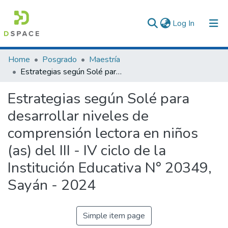
(current)
Log In
Communities & Collections
Home
Posgrado
Maestría
Estrategias según Solé para desarrollar niveles de comprensión lectora en niños (as) del III - IV ciclo de la Institución Educativa N° 20349, Sayán - 2024
All of DSpace
Estrategias según Solé para
Statistics
desarrollar niveles de
comprensión lectora en niños
(as) del III - IV ciclo de la
Institución Educativa N° 20349,
Sayán - 2024
Simple item page