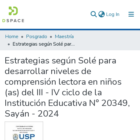
(current)
Log In
Communities & Collections
Home
Posgrado
Maestría
Estrategias según Solé para desarrollar niveles de comprensión lectora en niños (as) del III - IV ciclo de la Institución Educativa N° 20349, Sayán - 2024
All of DSpace
Estrategias según Solé para
Statistics
desarrollar niveles de
comprensión lectora en niños
(as) del III - IV ciclo de la
Institución Educativa N° 20349,
Sayán - 2024