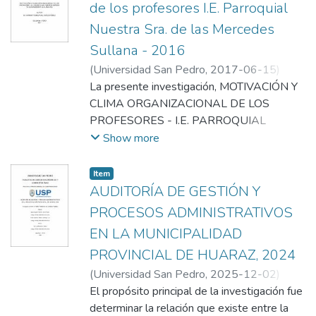
de los profesores I.E. Parroquial
Nuestra Sra. de las Mercedes
Sullana - 2016
(
Universidad San Pedro
,
2017-06-15
)
Valdiviezo Perez, Karina Tomasa
La presente investigación, MOTIVACIÓN Y
;
Puño
Lecarnaque, Napoleon Napoleon
CLIMA ORGANIZACIONAL DE LOS
PROFESORES - I.E. PARROQUIAL
NUESTRA SEÑORA DE LAS MERCEDES
Show more
SULLANA 2016 , se realizó con el
propósito de verificar si el Clima
Item
Organizacional de los profesores estaba
AUDITORÍA DE GESTIÓN Y
siendo influenciado por los niveles de
PROCESOS ADMINISTRATIVOS
motivación existentes en la Institución
EN LA MUNICIPALIDAD
Educativa. Se planteó un diseño de tipo
PROVINCIAL DE HUARAZ, 2024
Descriptivo, No Experimental,
Transceccional, Correlacional; usando como
(
Universidad San Pedro
,
2025-12-02
)
población y muestra a los 43 profesores
Espinoza Patricio, Enrique Luis
El propósito principal de la investigación fue
;
Luis
existentes de los tres niveles educativos:
Menacho, Jessica Jessica
determinar la relación que existe entre la