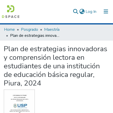
(current)
Log In
Communities & Collections
Home
Posgrado
Maestría
Plan de estrategias innovadoras y comprensión lectora en estudiantes de una institución de educación básica regular, Piura, 2024
All of DSpace
Plan de estrategias innovadoras
Statistics
y comprensión lectora en
estudiantes de una institución
de educación básica regular,
Piura, 2024