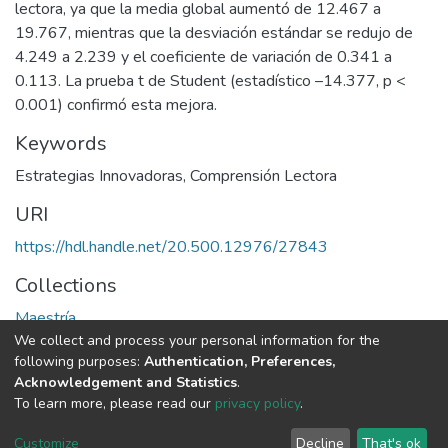
lectora, ya que la media global aumentó de 12.467 a
19.767, mientras que la desviación estándar se redujo de
4.249 a 2.239 y el coeficiente de variación de 0.341 a
0.113. La prueba t de Student (estadístico –14.377, p <
0.001) confirmó esta mejora.
Keywords
Estrategias Innovadoras
,
Comprensión Lectora
URI
https://hdl.handle.net/20.500.12976/27843
Collections
Maestría
We collect and process your personal information for the
following purposes:
Authentication, Preferences,
Full item page
Acknowledgement and Statistics
.
To learn more, please read our
privacy policy
.
DSpace software
copyright © 2002-2026
LYRASIS
Cookie
Privacy
End User
Send
Customize
Decline
That's ok