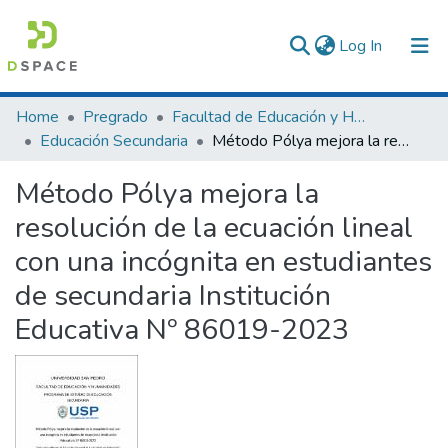
(current)
Log In
Communities & Collections
Home
Pregrado
Facultad de Educación y Humanidades
Educación Secundaria
Método Pólya mejora la resolución de la ecuación lineal con una incógnita en estudiantes de secundaria Institución Educativa Nº 86019-2023
All of DSpace
Método Pólya mejora la
Statistics
resolución de la ecuación lineal
con una incógnita en estudiantes
de secundaria Institución
Educativa Nº 86019-2023