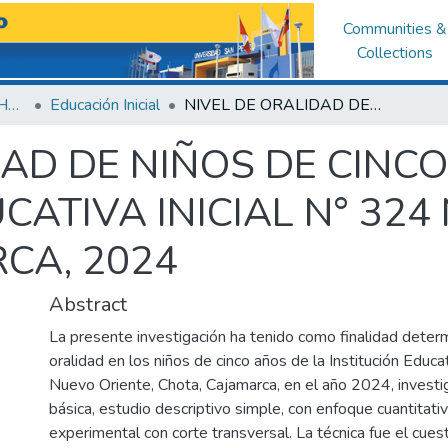
Communities &
Collections
Facultad de Educación y Humanidades
Educación Inicial
NIVEL DE ORALIDAD DE NIÑOS DE CINCO AÑOS DE LA INSTITUCIÓN EDUCATIVA INICIAL N° 324 NUEVO ORIENTE, CHOTA, CAJAMARCA, 2024
DAD DE NIÑOS DE CINC
CATIVA INICIAL N° 324
CA, 2024
Abstract
La presente investigación ha tenido como finalidad determ
oralidad en los niños de cinco años de la Institución Educa
Nuevo Oriente, Chota, Cajamarca, en el año 2024, investi
básica, estudio descriptivo simple, con enfoque cuantitati
experimental con corte transversal. La técnica fue el cuest