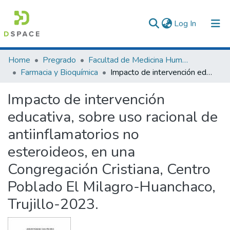
(current)
Log In
Communities & Collections
Home
Pregrado
Facultad de Medicina Humana
Farmacia y Bioquímica
Impacto de intervención educativa, sobre uso racional de antiinflamatorios no esteroideos, en una Congregación Cristiana, Centro Poblado El Milagro-Huanchaco, Trujillo-2023.
All of DSpace
Impacto de intervención
Statistics
educativa, sobre uso racional de
antiinflamatorios no
esteroideos, en una
Congregación Cristiana, Centro
Poblado El Milagro-Huanchaco,
Trujillo-2023.