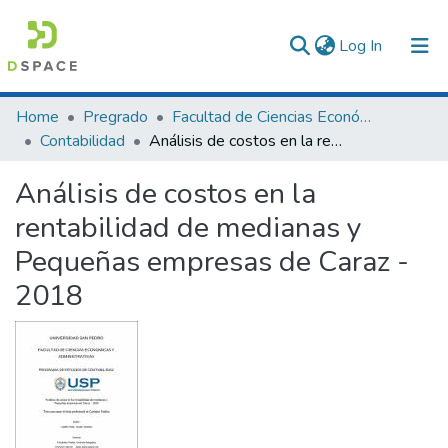
(current)
Log In
Communities & Collections
Home
Pregrado
Facultad de Ciencias Económicas y Administrativas
Contabilidad
Análisis de costos en la rentabilidad de medianas y Pequeñas empresas de Caraz - 2018
All of DSpace
Análisis de costos en la
Statistics
rentabilidad de medianas y
Pequeñas empresas de Caraz -
2018