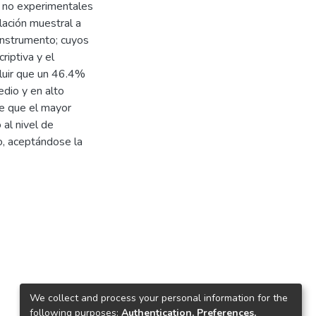
 no experimentales
lación muestral a
instrumento; cuyos
riptiva y el
luir que un 46.4%
edio y en alto
e que el mayor
 al nivel de
to, aceptándose la
We collect and process your personal information for the
following purposes:
Authentication, Preferences,