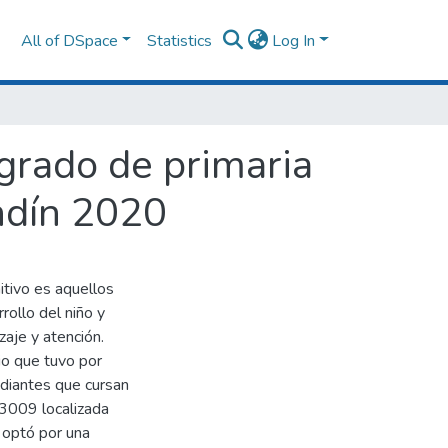
All of DSpace
Statistics
Log In
grado de primaria
endín 2020
itivo es aquellos
ollo del niño y
zaje y atención.
io que tuvo por
tudiantes que cursan
83009 localizada
e optó por una