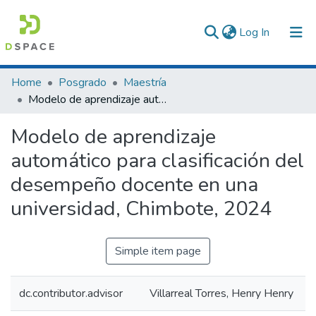
(current)
Log In
Communities & Collections
Home
Posgrado
Maestría
Modelo de aprendizaje automático para clasificación del desempeño docente en una universidad, Chimbote, 2024
All of DSpace
Modelo de aprendizaje
Statistics
automático para clasificación del
desempeño docente en una
universidad, Chimbote, 2024
Simple item page
dc.contributor.advisor
Villarreal Torres, Henry Henry