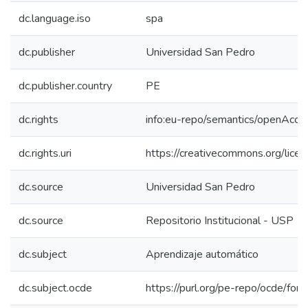
dc.language.iso
spa
dc.publisher
Universidad San Pedro
dc.publisher.country
PE
dc.rights
info:eu-repo/semantics/openAcce
dc.rights.uri
https://creativecommons.org/licen
dc.source
Universidad San Pedro
dc.source
Repositorio Institucional - USP
dc.subject
Aprendizaje automático
dc.subject.ocde
https://purl.org/pe-repo/ocde/for