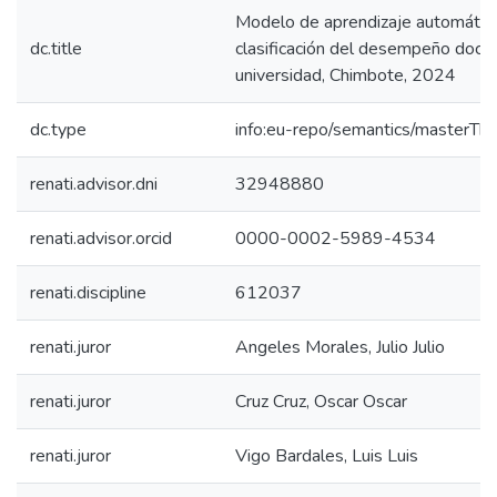
Modelo de aprendizaje automátic
dc.title
clasificación del desempeño doce
universidad, Chimbote, 2024
dc.type
info:eu-repo/semantics/masterThe
renati.advisor.dni
32948880
renati.advisor.orcid
0000-0002-5989-4534
renati.discipline
612037
renati.juror
Angeles Morales, Julio Julio
renati.juror
Cruz Cruz, Oscar Oscar
renati.juror
Vigo Bardales, Luis Luis