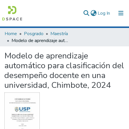
(current)
Log In
Communities & Collections
Home
Posgrado
Maestría
Modelo de aprendizaje automático para clasificación del desempeño docente en una universidad, Chimbote, 2024
All of DSpace
Modelo de aprendizaje
Statistics
automático para clasificación del
desempeño docente en una
universidad, Chimbote, 2024