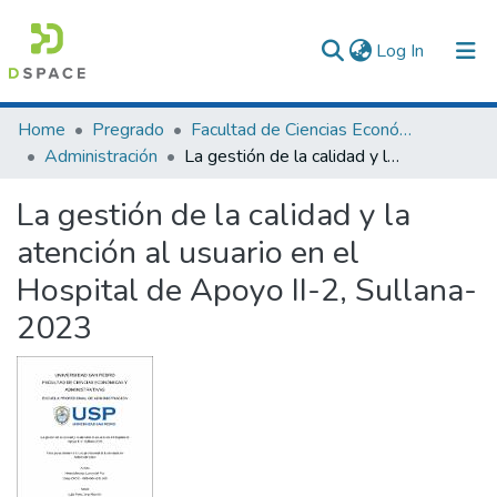
(current)
Log In
Communities & Collections
Home
Pregrado
Facultad de Ciencias Económicas y Administrativas
Administración
La gestión de la calidad y la atención al usuario en el Hospital de Apoyo II-2, Sullana-2023
All of DSpace
La gestión de la calidad y la
Statistics
atención al usuario en el
Hospital de Apoyo II-2, Sullana-
2023