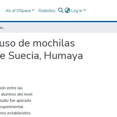
All of DSpace
Statistics
Log In
Desalineaciones de la columna vertebral y uso de mochilas en alumnos de primaria del colegio Reino de Suecia, Humaya 2022
 uso de mochilas
de Suecia, Humaya
ión entre las
 alumnos del nivel
udio fue aplicado
 experimental.
rios establecidos.