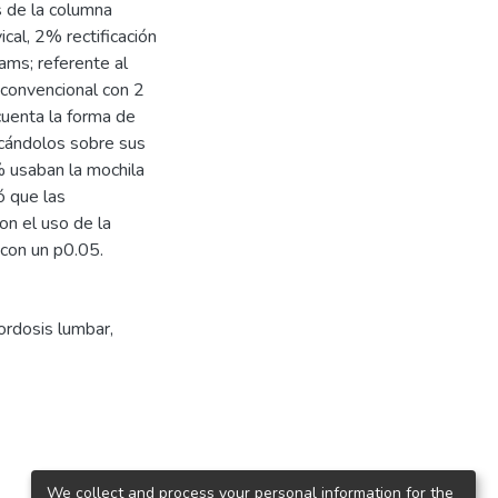
 de la columna
cal, 2% rectificación
ams; referente al
 convencional con 2
uenta la forma de
ocándolos sobre sus
 usaban la mochila
ó que las
on el uso de la
 con un p0.05.
lordosis lumbar
,
We collect and process your personal information for the