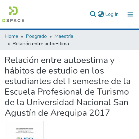
(current)
Log In
Communities & Collections
Home
Posgrado
Maestría
Relación entre autoestima y hábitos de estudio en los estudiantes del I semestre de la Escuela Profesional de Turismo de la Universidad Nacional San Agustín de Arequipa 2017
All of DSpace
Relación entre autoestima y
Statistics
hábitos de estudio en los
estudiantes del I semestre de la
Escuela Profesional de Turismo
de la Universidad Nacional San
Agustín de Arequipa 2017