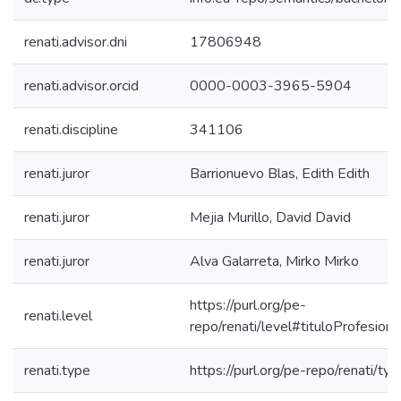
renati.advisor.dni
17806948
renati.advisor.orcid
0000-0003-3965-5904
renati.discipline
341106
renati.juror
Barrionuevo Blas, Edith Edith
renati.juror
Mejia Murillo, David David
renati.juror
Alva Galarreta, Mirko Mirko
https://purl.org/pe-
renati.level
repo/renati/level#tituloProfesiona
renati.type
https://purl.org/pe-repo/renati/ty