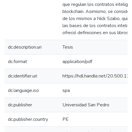
que regulan los contratos intelige
blockchain. Asimismo, se consider
de los mismos a Nick Szabo, quié
las bases de los contratos intelig
ofreció definiciones en sus libros.
dc.description.uri
Tesis
dc.format
application/pdf
dc.identifier.uri
https://hdl.handle.net/20.500.
dc.language.iso
spa
dc.publisher
Universidad San Pedro
dc.publisher.country
PE