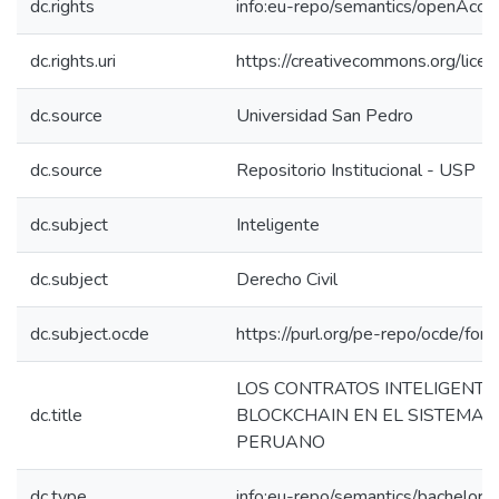
dc.rights
info:eu-repo/semantics/openAcce
dc.rights.uri
https://creativecommons.org/licen
dc.source
Universidad San Pedro
dc.source
Repositorio Institucional - USP
dc.subject
Inteligente
dc.subject
Derecho Civil
dc.subject.ocde
https://purl.org/pe-repo/ocde/for
LOS CONTRATOS INTELIGENTES
dc.title
BLOCKCHAIN EN EL SISTEMA J
PERUANO
dc.type
info:eu-repo/semantics/bachelorT