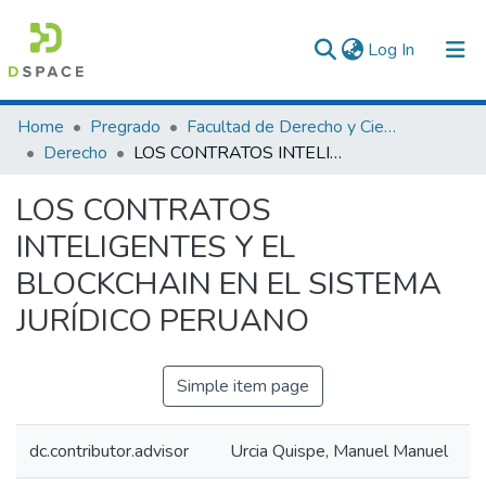
(current)
Log In
Communities & Collections
Home
Pregrado
Facultad de Derecho y Ciencias Políticas
Derecho
LOS CONTRATOS INTELIGENTES Y EL BLOCKCHAIN EN EL SISTEMA JURÍDICO PERUANO
All of DSpace
LOS CONTRATOS
Statistics
INTELIGENTES Y EL
BLOCKCHAIN EN EL SISTEMA
JURÍDICO PERUANO
Simple item page
dc.contributor.advisor
Urcia Quispe, Manuel Manuel