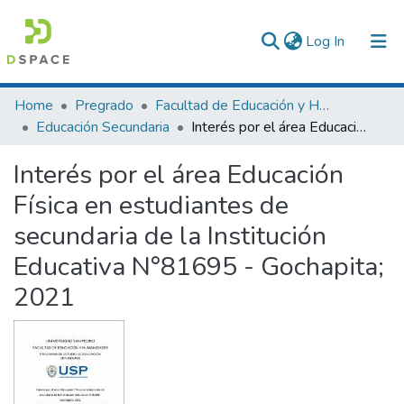
(current)
Log In
Communities & Collections
Home
Pregrado
Facultad de Educación y Humanidades
Educación Secundaria
Interés por el área Educación Física en estudiantes de secundaria de la Institución Educativa N°81695 - Gochapita; 2021
All of DSpace
Interés por el área Educación
Statistics
Física en estudiantes de
secundaria de la Institución
Educativa N°81695 - Gochapita;
2021