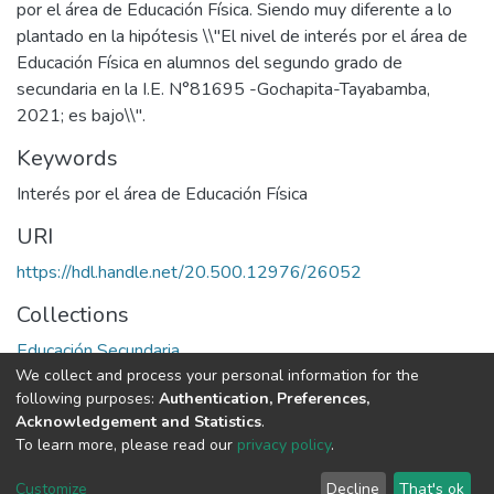
por el área de Educación Física. Siendo muy diferente a lo
plantado en la hipótesis \\"El nivel de interés por el área de
Educación Física en alumnos del segundo grado de
secundaria en la I.E. N°81695 -Gochapita-Tayabamba,
2021; es bajo\\".
Keywords
Interés por el área de Educación Física
URI
https://hdl.handle.net/20.500.12976/26052
Collections
Educación Secundaria
We collect and process your personal information for the
following purposes:
Authentication, Preferences,
Full item page
Acknowledgement and Statistics
.
To learn more, please read our
privacy policy
.
DSpace software
copyright © 2002-2026
LYRASIS
Cookie
Privacy
End User
Send
Customize
Decline
That's ok