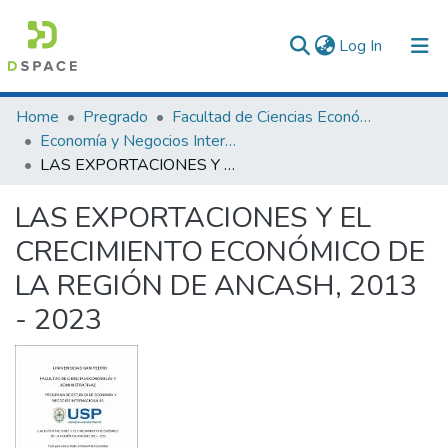
(current)
Log In
Communities & Collections
Home
Pregrado
Facultad de Ciencias Económicas y Administrativas
Economía y Negocios Internacionales
All of DSpace
LAS EXPORTACIONES Y EL CRECIMIENTO ECONÓMICO DE LA REGIÓN DE ANCASH, 2013 - 2023
Statistics
LAS EXPORTACIONES Y EL
CRECIMIENTO ECONÓMICO DE
LA REGIÓN DE ANCASH, 2013
- 2023