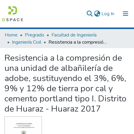
(current)
Log In
Communities & Collections
Home
Pregrado
Facultad de Ingeniería
Ingeniería Civil
Resistencia a la compresión de una unidad de albañilería de adobe, sustituyendo el 3%, 6%, 9% y 12% de tierra por cal y cemento portland tipo I. Distrito de Huaraz - Huaraz 2017
All of DSpace
Resistencia a la compresión de
Statistics
una unidad de albañilería de
adobe, sustituyendo el 3%, 6%,
9% y 12% de tierra por cal y
cemento portland tipo I. Distrito
de Huaraz - Huaraz 2017