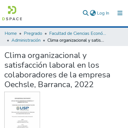
(current)
Log In
Communities & Collections
Home
Pregrado
Facultad de Ciencias Económicas y Administrativas
Administración
Clima organizacional y satisfacción laboral en los colaboradores de la empresa Oechsle, Barranca, 2022
All of DSpace
Clima organizacional y
Statistics
satisfacción laboral en los
colaboradores de la empresa
Oechsle, Barranca, 2022