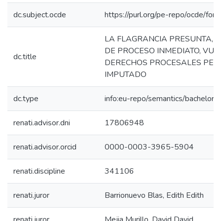
dc.subject.ocde
https://purl.org/pe-repo/ocde/for
LA FLAGRANCIA PRESUNTA, 
DE PROCESO INMEDIATO, VU
dc.title
DERECHOS PROCESALES PEN
IMPUTADO
dc.type
info:eu-repo/semantics/bachelorT
renati.advisor.dni
17806948
renati.advisor.orcid
0000-0003-3965-5904
renati.discipline
341106
renati.juror
Barrionuevo Blas, Edith Edith
renati.juror
Mejia Murillo, David David