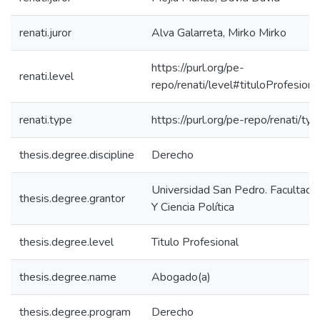
renati.juror
Alva Galarreta, Mirko Mirko
https://purl.org/pe-
renati.level
repo/renati/level#tituloProfesiona
renati.type
https://purl.org/pe-repo/renati/ty
thesis.degree.discipline
Derecho
Universidad San Pedro. Facultad
thesis.degree.grantor
Y Ciencia Política
thesis.degree.level
Titulo Profesional
thesis.degree.name
Abogado(a)
thesis.degree.program
Derecho