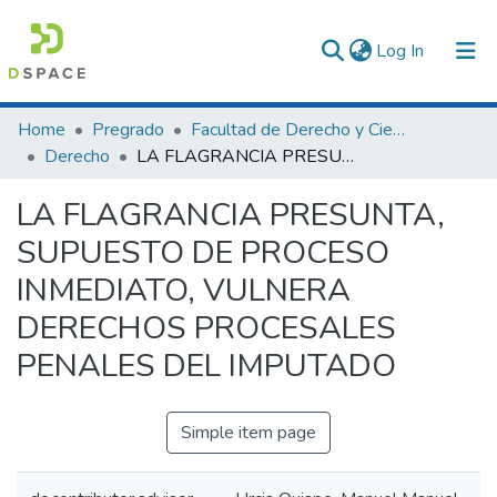
(current)
Log In
Communities & Collections
Home
Pregrado
Facultad de Derecho y Ciencias Políticas
Derecho
LA FLAGRANCIA PRESUNTA, SUPUESTO DE PROCESO INMEDIATO, VULNERA DERECHOS PROCESALES PENALES DEL IMPUTADO
All of DSpace
LA FLAGRANCIA PRESUNTA,
Statistics
SUPUESTO DE PROCESO
INMEDIATO, VULNERA
DERECHOS PROCESALES
PENALES DEL IMPUTADO
Simple item page