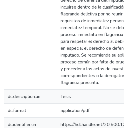
derecho de defensa del imputado,
incluirse dentro de la clasificación
flagrancia delictiva por no reunir lo
requisitos de inmediatez personal
inmediatez temporal. No se debería
proceso inmediato en flagrancia p
para respetar el derecho al debid
en especial el derecho de defensa
imputado. Se recomienda su aplica
proceso común por falta de prueb
y proceder a los actos de investig
correspondientes o la derogatoria
flagrancia presunta.
dc.description.uri
Tesis
dc.format
application/pdf
dc.identifier.uri
https://hdl.handle.net/20.500.