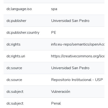
dc.language.iso
spa
dc.publisher
Universidad San Pedro
dc.publisher.country
PE
dc.rights
info:eu-repo/semantics/openAcce
dc.rights.uri
https://creativecommons.org/licen
dc.source
Universidad San Pedro
dc.source
Repositorio Institucional - USP
dc.subject
Vulneración
dc.subject
Penal