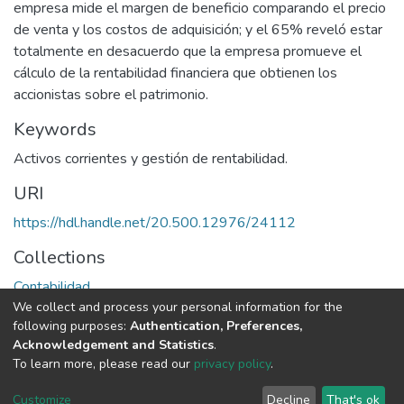
empresa mide el margen de beneficio comparando el precio
de venta y los costos de adquisición; y el 65% reveló estar
totalmente en desacuerdo que la empresa promueve el
cálculo de la rentabilidad financiera que obtienen los
accionistas sobre el patrimonio.
Keywords
Activos corrientes y gestión de rentabilidad.
URI
https://hdl.handle.net/20.500.12976/24112
Collections
Contabilidad
We collect and process your personal information for the
following purposes:
Authentication, Preferences,
Full item page
Acknowledgement and Statistics
.
To learn more, please read our
privacy policy
.
DSpace software
copyright © 2002-2026
LYRASIS
Cookie
Privacy
End User
Send
Customize
Decline
That's ok