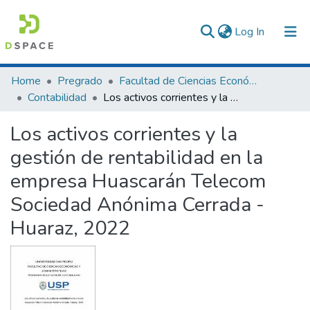
(current)
Log In
Communities & Collections
Home
Pregrado
Facultad de Ciencias Económicas y Administrativas
Contabilidad
Los activos corrientes y la gestión de rentabilidad en la empresa Huascarán Telecom Sociedad Anónima Cerrada - Huaraz, 2022
All of DSpace
Los activos corrientes y la
Statistics
gestión de rentabilidad en la
empresa Huascarán Telecom
Sociedad Anónima Cerrada -
Huaraz, 2022