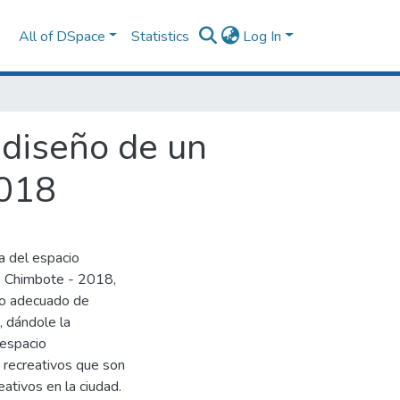
All of DSpace
Statistics
Log In
 diseño de un
2018
a del espacio
vo Chimbote - 2018,
so adecuado de
, dándole la
 espacio
s recreativos que son
ativos en la ciudad.