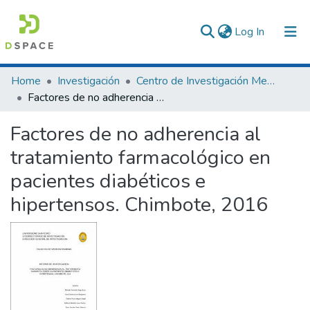
(current)
Log In
Communities & Collections
Home
Investigación
Centro de Investigación Medina Humana
Factores de no adherencia al tratamiento farmacológico en pacientes diabéticos e hipertensos. Chimbote, 2016
All of DSpace
Factores de no adherencia al
Statistics
tratamiento farmacológico en
pacientes diabéticos e
hipertensos. Chimbote, 2016