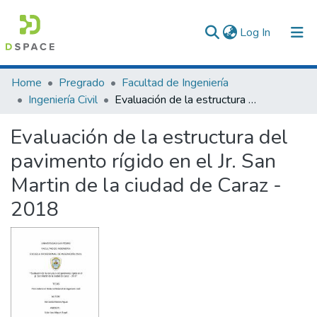
(current)
Log In
Communities & Collections
Home
Pregrado
Facultad de Ingeniería
Ingeniería Civil
Evaluación de la estructura del pavimento rígido en el Jr. San Martin de la ciudad de Caraz - 2018
All of DSpace
Evaluación de la estructura del
Statistics
pavimento rígido en el Jr. San
Martin de la ciudad de Caraz -
2018