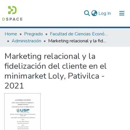
(current)
Log In
Communities & Collections
Home
Pregrado
Facultad de Ciencias Económicas y Administrativas
Administración
Marketing relacional y la fidelización del cliente en el minimarket Loly, Pativilca - 2021
All of DSpace
Marketing relacional y la
Statistics
fidelización del cliente en el
minimarket Loly, Pativilca -
2021