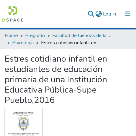
(current)
Log In
Communities & Collections
Home
Pregrado
Facultad de Ciencias de la Salud
Psicología
Estres cotidiano infantil en estudiantes de educación primaria de una Institución Educativa Pública-Supe Pueblo,2016
All of DSpace
Estres cotidiano infantil en
Statistics
estudiantes de educación
primaria de una Institución
Educativa Pública-Supe
Pueblo,2016