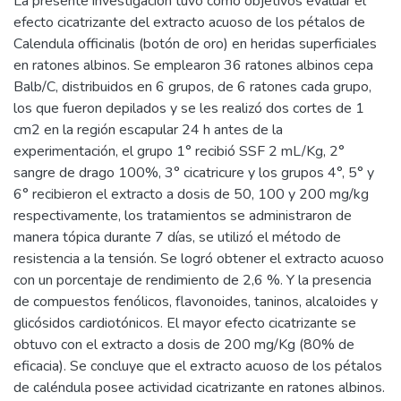
La presente investigación tuvo como objetivos evaluar el
efecto cicatrizante del extracto acuoso de los pétalos de
Calendula officinalis (botón de oro) en heridas superficiales
en ratones albinos. Se emplearon 36 ratones albinos cepa
Balb/C, distribuidos en 6 grupos, de 6 ratones cada grupo,
los que fueron depilados y se les realizó dos cortes de 1
cm2 en la región escapular 24 h antes de la
experimentación, el grupo 1° recibió SSF 2 mL/Kg, 2°
sangre de drago 100%, 3° cicatricure y los grupos 4°, 5° y
6° recibieron el extracto a dosis de 50, 100 y 200 mg/kg
respectivamente, los tratamientos se administraron de
manera tópica durante 7 días, se utilizó el método de
resistencia a la tensión. Se logró obtener el extracto acuoso
con un porcentaje de rendimiento de 2,6 %. Y la presencia
de compuestos fenólicos, flavonoides, taninos, alcaloides y
glicósidos cardiotónicos. El mayor efecto cicatrizante se
obtuvo con el extracto a dosis de 200 mg/Kg (80% de
eficacia). Se concluye que el extracto acuoso de los pétalos
de caléndula posee actividad cicatrizante en ratones albinos.