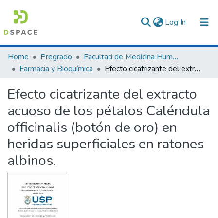
(current)
Log In
Communities & Collections
Home
Pregrado
Facultad de Medicina Humana
Farmacia y Bioquímica
Efecto cicatrizante del extracto acuoso de los pétalos Caléndula officinalis (botón de oro) en heridas superficiales en ratones albinos.
All of DSpace
Efecto cicatrizante del extracto
Statistics
acuoso de los pétalos Caléndula
officinalis (botón de oro) en
heridas superficiales en ratones
albinos.