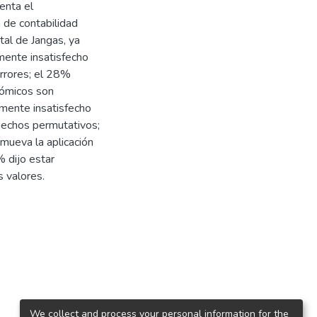
ienta el
 de contabilidad
ital de Jangas, ya
mente insatisfecho
errores; el 28%
nómicos son
mente insatisfecho
 hechos permutativos;
mueva la aplicación
% dijo estar
 valores.
We collect and process your personal information for the