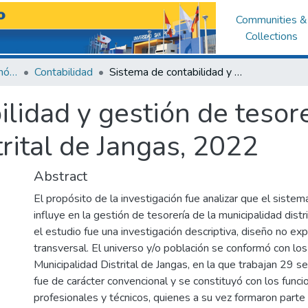
Communities &
Collections
Facultad de Ciencias Económicas y Administrativas
Contabilidad
Sistema de contabilidad y gestión de tesorería en la Municipalidad Distrital de Jangas, 2022
lidad y gestión de tesore
rital de Jangas, 2022
Abstract
El propósito de la investigación fue analizar que el sistem
influye en la gestión de tesorería de la municipalidad dist
el estudio fue una investigación descriptiva, diseño no ex
transversal. El universo y/o población se conformó con los
Municipalidad Distrital de Jangas, en la que trabajan 29 s
fue de carácter convencional y se constituyó con los funcio
profesionales y técnicos, quienes a su vez formaron parte