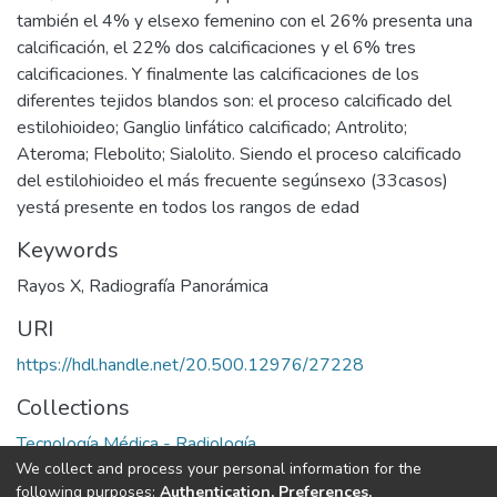
también el 4% y elsexo femenino con el 26% presenta una
calcificación, el 22% dos calcificaciones y el 6% tres
calcificaciones. Y finalmente las calcificaciones de los
diferentes tejidos blandos son: el proceso calcificado del
estilohioideo; Ganglio linfático calcificado; Antrolito;
Ateroma; Flebolito; Sialolito. Siendo el proceso calcificado
del estilohioideo el más frecuente segúnsexo (33casos)
yestá presente en todos los rangos de edad
Keywords
Rayos X
,
Radiografía Panorámica
URI
https://hdl.handle.net/20.500.12976/27228
Collections
Tecnología Médica - Radiología
We collect and process your personal information for the
following purposes:
Authentication, Preferences,
Full item page