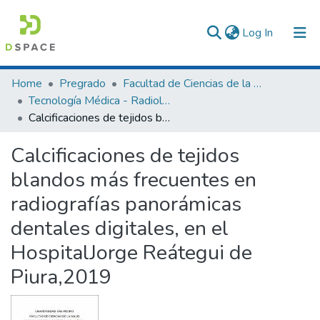
(current)
Log In
Communities & Collections
Home
Pregrado
Facultad de Ciencias de la Salud
Tecnología Médica - Radiología
All of DSpace
Calcificaciones de tejidos blandos más frecuentes en radiografías panorámicas dentales digitales, en el HospitalJorge Reátegui de Piura,2019
Statistics
Calcificaciones de tejidos
blandos más frecuentes en
radiografías panorámicas
dentales digitales, en el
HospitalJorge Reátegui de
Piura,2019