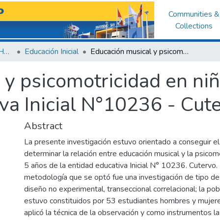
Communities &
Collections
Facultad de Educación y Humanidades
Educación Inicial
Educación musical y psicomotricidad en niños de 5 años de la Institución Educativa Inicial N°10236 - Cutervo; 2022
 y psicomotricidad en niñ
iva Inicial N°10236 - Cut
Abstract
La presente investigación estuvo orientado a conseguir el
determinar la relación entre educación musical y la psicom
5 años de la entidad educativa Inicial N° 10236. Cutervo.
metodología que se optó fue una investigación de tipo des
diseño no experimental, transeccional correlacional; la po
estuvo constituidos por 53 estudiantes hombres y mujer
aplicó la técnica de la observación y como instrumentos la