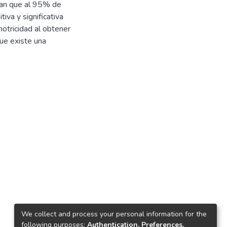
ran que al 95% de
iva y significativa
motricidad al obtener
que existe una
We collect and process your personal information for the
following purposes:
Authentication, Preferences,