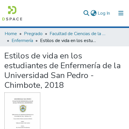
(current)
Log In
Communities & Collections
Home
Pregrado
Facultad de Ciencias de la Salud
Enfermería
Estilos de vida en los estudiantes de Enfermería de la Universidad San Pedro - Chimbote, 2018
All of DSpace
Estilos de vida en los
Statistics
estudiantes de Enfermería de la
Universidad San Pedro -
Chimbote, 2018