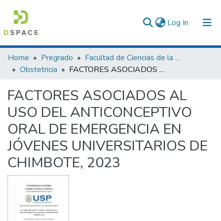
(current)
Log In
Communities & Collections
Home
Pregrado
Facultad de Ciencias de la Salud
Obstetricia
FACTORES ASOCIADOS AL USO DEL ANTICONCEPTIVO ORAL DE EMERGENCIA EN JÓVENES UNIVERSITARIOS DE CHIMBOTE, 2023
All of DSpace
FACTORES ASOCIADOS AL
Statistics
USO DEL ANTICONCEPTIVO
ORAL DE EMERGENCIA EN
JÓVENES UNIVERSITARIOS DE
CHIMBOTE, 2023