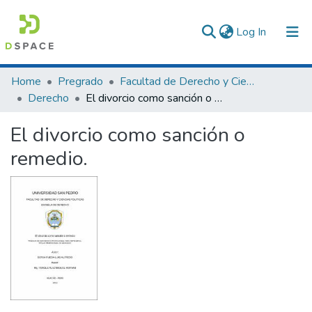
(current)
Log In
Communities & Collections
Home
Pregrado
Facultad de Derecho y Ciencias Políticas
Derecho
El divorcio como sanción o remedio.
All of DSpace
El divorcio como sanción o
Statistics
remedio.