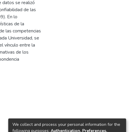
e datos se realizó
nfiabilidad de las
9). En lo
ísticas de la
 de las competencias
ada Universidad, se
el vínculo entre la
mativas de los
spondencia
We collect and process your personal information for the
following purposes:
Authentication, Preferences,