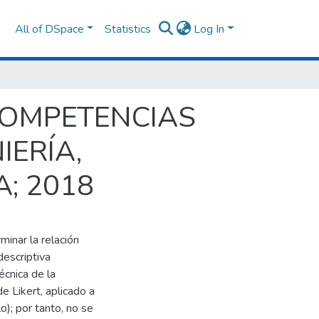
All of DSpace
Statistics
Log In
COMPETENCIAS
IERÍA,
; 2018
inar la relación
descriptiva
écnica de la
e Likert, aplicado a
o); por tanto, no se