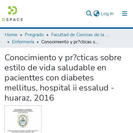
(current)
Log In
Communities & Collections
Home
Pregrado
Facultad de Ciencias de la Salud
Enfermería
Conocimiento y pr?cticas sobre estilo de vida saludable en pacienttes con diabetes mellitus, hospital ii essalud - huaraz, 2016
All of DSpace
Conocimiento y pr?cticas sobre
Statistics
estilo de vida saludable en
pacienttes con diabetes
mellitus, hospital ii essalud -
huaraz, 2016