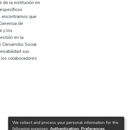
 de la institución en
 específicos
os encontramos que
 Gerencia de
a y los
estión en la
e Desarrollo Social
onsabilidad sus
 los colaboradores
We collect and process your personal information for the
following purposes:
Authentication, Preferences,