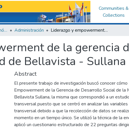
Communities &
Collections
Facultad de Ciencias Económicas y Administrativas
Administración
Liderazgo y empowerment de la gerencia de desarrollo social de la Municipalidad de Bellavista - Sullana
erment de la gerencia de
d de Bellavista - Sullana
Abstract
El presente trabajo de investigación buscó conocer cómo 
Empowerment de la Gerencia de Desarrollo Social de la 
Bellavista Sullana, la misma que correspondió a un estud
transversal puesto que se centró en analizar las variables
transversal debido a que la recolección de datos se realiz
momento en un tiempo único. Se utilizó la técnica de la 
aplicó un cuestionario estructurado de 22 preguntas dirigi