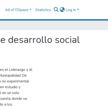
All of DSpace
Statistics
Log In
 desarrollo social
es el Liderazgo y el
Municipalidad De
io no experimental
 en estudio y
ó en un solo
encuesta donde se
do a los