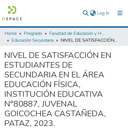
(current)
Log In
Communities & Collections
Home
Pregrado
Facultad de Educación y Humanidades
Educación Secundaria
NIVEL DE SATISFACCIÓN EN ESTUDIANTES DE SECUNDARIA EN EL ÁREA EDUCACIÓN FÍSICA, INSTITUCIÓN EDUCATIVA N°80887, JUVENAL GOICOCHEA CASTAÑEDA, PATAZ, 2023.
All of DSpace
NIVEL DE SATISFACCIÓN EN
Statistics
ESTUDIANTES DE
SECUNDARIA EN EL ÁREA
EDUCACIÓN FÍSICA,
INSTITUCIÓN EDUCATIVA
N°80887, JUVENAL
GOICOCHEA CASTAÑEDA,
PATAZ, 2023.