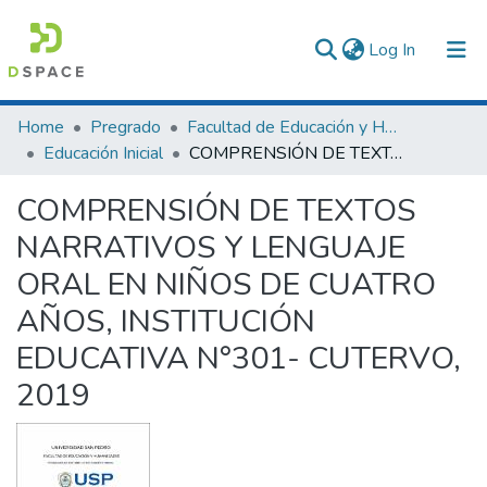
(current)
Log In
Communities & Collections
Home
Pregrado
Facultad de Educación y Humanidades
Educación Inicial
COMPRENSIÓN DE TEXTOS NARRATIVOS Y LENGUAJE ORAL EN NIÑOS DE CUATRO AÑOS, INSTITUCIÓN EDUCATIVA N°301- CUTERVO, 2019
All of DSpace
COMPRENSIÓN DE TEXTOS
Statistics
NARRATIVOS Y LENGUAJE
ORAL EN NIÑOS DE CUATRO
AÑOS, INSTITUCIÓN
EDUCATIVA N°301- CUTERVO,
2019