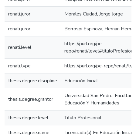
renati.juror
Morales Ciudad, Jorge Jorge
renati.juror
Berrospi Espinoza, Hernan Hernan
https://purl.org/pe-
renati.level
repo/renati/level#tituloProfesiona
renati.type
https://purl.org/pe-repo/renati/ty
thesis.degree.discipline
Educación Inicial
Universidad San Pedro. Facultad 
thesis.degree.grantor
Educación Y Humanidades
thesis.degree.level
Titulo Profesional
thesis.degree.name
Licenciado(a) En Educación Inicial