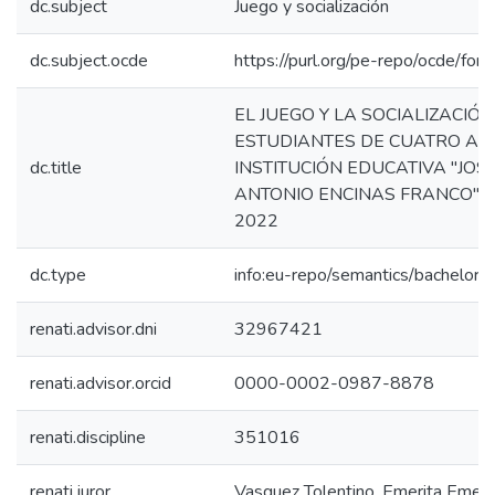
dc.subject
Juego y socialización
dc.subject.ocde
https://purl.org/pe-repo/ocde/for
EL JUEGO Y LA SOCIALIZACIÓN
ESTUDIANTES DE CUATRO AÑ
dc.title
INSTITUCIÓN EDUCATIVA "JOS
ANTONIO ENCINAS FRANCO",
2022
dc.type
info:eu-repo/semantics/bachelorT
renati.advisor.dni
32967421
renati.advisor.orcid
0000-0002-0987-8878
renati.discipline
351016
renati.juror
Vasquez Tolentino, Emerita Emeri