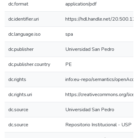
dc.format
application/pdf
dc.identifier.uri
https://hdl.handle.net/20.500.
dc.language.iso
spa
dc.publisher
Universidad San Pedro
dc.publisher.country
PE
dc.rights
info:eu-repo/semantics/openAcce
dc.rights.uri
https://creativecommons.org/licen
dc.source
Universidad San Pedro
dc.source
Repositorio Institucional - USP