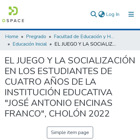
(current)
Log In
Communities & Collections
Home
Pregrado
Facultad de Educación y Humanidades
Educación Inicial
EL JUEGO Y LA SOCIALIZACIÓN EN LOS ESTUDIANTES DE CUATRO AÑOS DE LA INSTITUCIÓN EDUCATIVA "JOSÉ ANTONIO ENCINAS FRANCO", CHOLÓN 2022
All of DSpace
EL JUEGO Y LA SOCIALIZACIÓN
Statistics
EN LOS ESTUDIANTES DE
CUATRO AÑOS DE LA
INSTITUCIÓN EDUCATIVA
"JOSÉ ANTONIO ENCINAS
FRANCO", CHOLÓN 2022
Simple item page