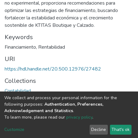
no experimental, proporciona recomendaciones para
optimizar las estrategias de financiamiento, buscando
fortalecer la estabilidad económica y el crecimiento
sostenible de KTITAS Boutique y Calzado.
Keywords
Financiamiento
,
Rentabilidad
URI
https://hdl.handle.net/20.500.12976/27482
Collections
Contabilidad
We collect and process your personal information for the
following purposes:
Authentication, Preferences,
Full item page
Acknowledgement and Statistics
.
To learn more, please read our
privacy policy
.
DSpace software
copyright © 2002-2026
LYRASIS
Cookie
Privacy
End User
Send
Customize
Decline
That's ok
settings
policy
Agreement
Feedback