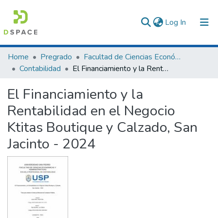
(current)
Log In
Communities & Collections
Home
Pregrado
Facultad de Ciencias Económicas y Administrativas
Contabilidad
El Financiamiento y la Rentabilidad en el Negocio Ktitas Boutique y Calzado, San Jacinto - 2024
All of DSpace
El Financiamiento y la
Statistics
Rentabilidad en el Negocio
Ktitas Boutique y Calzado, San
Jacinto - 2024