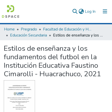
(current)
Log In
Communities & Collections
Home
Pregrado
Facultad de Educación y Humanidades
Educación Secundaria
Estilos de enseñanza y los fundamentos del futbol en la Institución Educativa Faustino Cimarolli - Huacrachuco, 2021
All of DSpace
Estilos de enseñanza y los
Statistics
fundamentos del futbol en la
Institución Educativa Faustino
Cimarolli - Huacrachuco, 2021