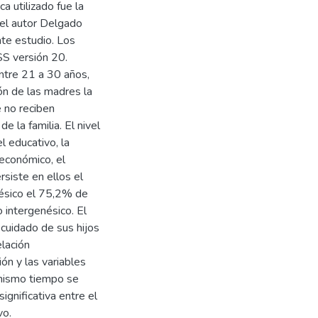
a utilizado fue la
 el autor Delgado
te estudio. Los
SS versión 20.
ntre 21 a 30 años,
n de las madres la
 no reciben
 la familia. El nivel
 educativo, la
 económico, el
siste en ellos el
nésico el 75,2% de
 intergenésico. El
cuidado de sus hijos
lación
ión y las variables
 mismo tiempo se
ignificativa entre el
vo.