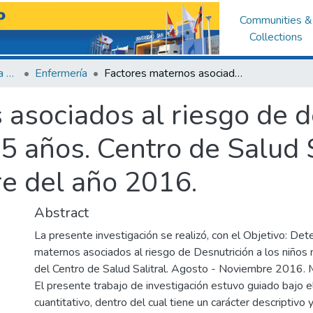
Communities &
Collections
Facultad de Ciencias de la Salud
Enfermería
Factores maternos asociados al riesgo de desnutrición en niños menores de 5 años. Centro de Salud Salitral - Sullana. agosto a noviembre del año 2016.
 asociados al riesgo de d
 años. Centro de Salud Sa
e del año 2016.
Abstract
La presente investigación se realizó, con el Objetivo: Det
maternos asociados al riesgo de Desnutrición a los niño
del Centro de Salud Salitral. Agosto - Noviembre 2016. 
El presente trabajo de investigación estuvo guiado bajo 
cuantitativo, dentro del cual tiene un carácter descriptivo y