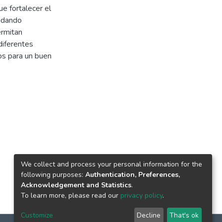
e fortalecer el
indando
ermitan
diferentes
os para un buen
We collect and process your personal information for the
following purposes:
Authentication, Preferences,
Acknowledgement and Statistics
.
To learn more, please read our
privacy policy
.
Customize
Decline
That's ok