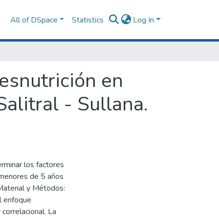
All of DSpace
Statistics
Log In
esnutrición en
litral - Sullana.
erminar los factores
s menores de 5 años
Material y Métodos:
el enfoque
 correlacional. La