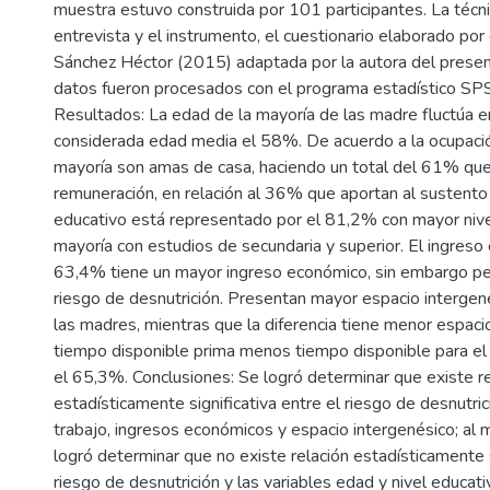
muestra estuvo construida por 101 participantes. La técnic
entrevista y el instrumento, el cuestionario elaborado por
Sánchez Héctor (2015) adaptada por la autora del presen
datos fueron procesados con el programa estadístico SP
Resultados: La edad de la mayoría de las madre fluctúa e
considerada edad media el 58%. De acuerdo a la ocupació
mayoría son amas de casa, haciendo un total del 61% que
remuneración, en relación al 36% que aportan al sustento de
educativo está representado por el 81,2% con mayor nivel
mayoría con estudios de secundaria y superior. El ingreso
63,4% tiene un mayor ingreso económico, sin embargo per
riesgo de desnutrición. Presentan mayor espacio interge
las madres, mientras que la diferencia tiene menor espacio
tiempo disponible prima menos tiempo disponible para el 
el 65,3%. Conclusiones: Se logró determinar que existe re
estadísticamente significativa entre el riesgo de desnutric
trabajo, ingresos económicos y espacio intergenésico; al
logró determinar que no existe relación estadísticamente s
riesgo de desnutrición y las variables edad y nivel educati