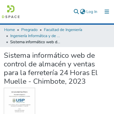
(current)
Log In
Communities & Collections
Home
Pregrado
Facultad de Ingeniería
Ingeniería Informática y de Sistemas
All of DSpace
Sistema informático web de control de almacén y ventas para la ferretería 24 Horas El Muelle - Chimbote, 2023
Statistics
Sistema informático web de
control de almacén y ventas
para la ferretería 24 Horas El
Muelle - Chimbote, 2023