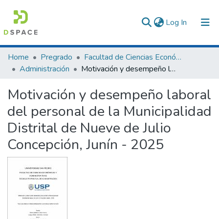
(current)
Log In
Communities & Collections
Home
Pregrado
Facultad de Ciencias Económicas y Administrativas
Administración
Motivación y desempeño laboral del personal de la Municipalidad Distrital de Nueve de Julio Concepción, Junín - 2025
All of DSpace
Motivación y desempeño laboral
Statistics
del personal de la Municipalidad
Distrital de Nueve de Julio
Concepción, Junín - 2025