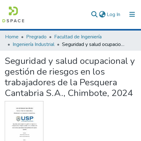
(current)
Log In
Communities & Collections
Home
Pregrado
Facultad de Ingeniería
Ingeniería Industrial
Seguridad y salud ocupacional y gestión de riesgos en los trabajadores de la Pesquera Cantabria S.A., Chimbote, 2024
All of DSpace
Seguridad y salud ocupacional y
Statistics
gestión de riesgos en los
trabajadores de la Pesquera
Cantabria S.A., Chimbote, 2024