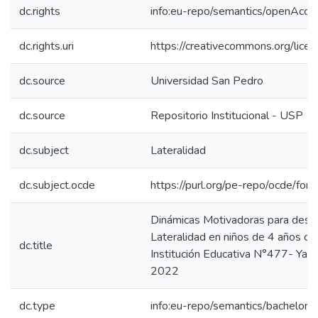
dc.rights
info:eu-repo/semantics/openAcce
dc.rights.uri
https://creativecommons.org/licen
dc.source
Universidad San Pedro
dc.source
Repositorio Institucional - USP
dc.subject
Lateralidad
dc.subject.ocde
https://purl.org/pe-repo/ocde/for
Dinámicas Motivadoras para desarr
Lateralidad en niños de 4 años de
dc.title
Institución Educativa N°477- Yauy
2022
dc.type
info:eu-repo/semantics/bachelorT