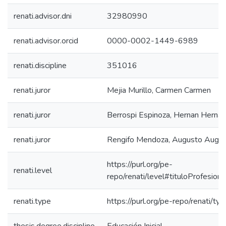
renati.advisor.dni
32980990
renati.advisor.orcid
0000-0002-1449-6989
renati.discipline
351016
renati.juror
Mejia Murillo, Carmen Carmen
renati.juror
Berrospi Espinoza, Hernan Hernan
renati.juror
Rengifo Mendoza, Augusto Augu
https://purl.org/pe-
renati.level
repo/renati/level#tituloProfesiona
renati.type
https://purl.org/pe-repo/renati/ty