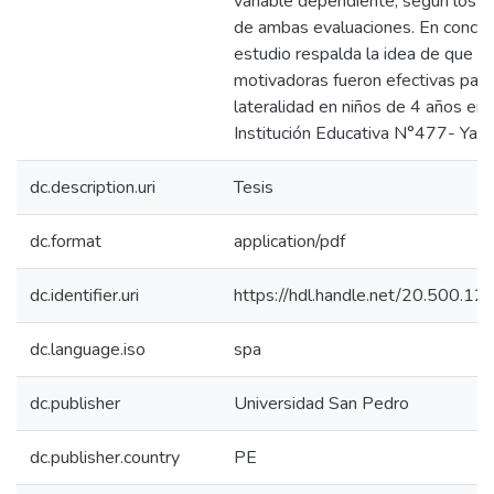
variable dependiente, según los r
de ambas evaluaciones. En conclus
estudio respalda la idea de que la
motivadoras fueron efectivas para
lateralidad en niños de 4 años en 
Institución Educativa N°477- Yauy
dc.description.uri
Tesis
dc.format
application/pdf
dc.identifier.uri
https://hdl.handle.net/20.500.
dc.language.iso
spa
dc.publisher
Universidad San Pedro
dc.publisher.country
PE