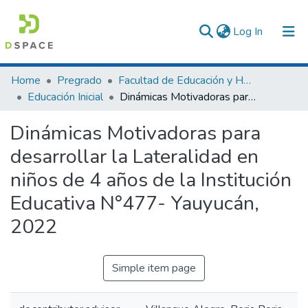
(current)
Log In
Communities & Collections
Home
Pregrado
Facultad de Educación y Humanidades
Educación Inicial
Dinámicas Motivadoras para desarrollar la Lateralidad en niños de 4 años de la Institución Educativa N°477- Yauyucán, 2022
All of DSpace
Dinámicas Motivadoras para
Statistics
desarrollar la Lateralidad en
niños de 4 años de la Institución
Educativa N°477- Yauyucán,
2022
Simple item page