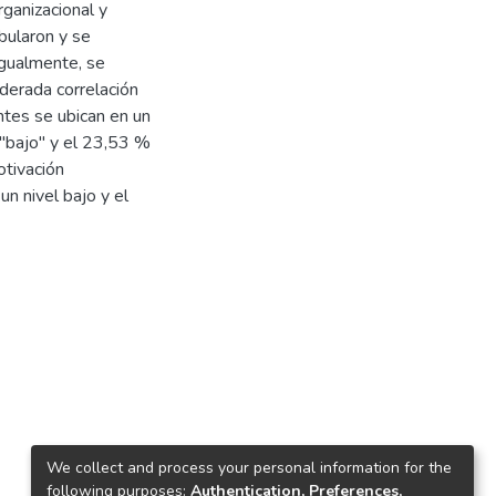
rganizacional y
bularon y se
 Igualmente, se
derada correlación
tes se ubican en un
 "bajo" y el 23,53 %
tivación
n nivel bajo y el
We collect and process your personal information for the
following purposes:
Authentication, Preferences,