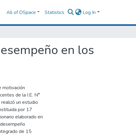
All of DSpace
Statistics
Log In
 desempeño en los
e motivación
entes de la I.E. N°
realizó un estudio
nstituida por 17
tionario elaborado en
de desempeño
ntegrado de 15