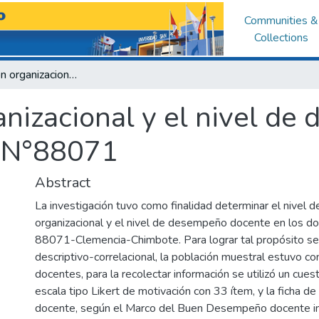
Communities &
Collections
La motivación organizacional y el nivel de desempeño en los docentes de la I.E. N°88071
anizacional y el nivel de
E. N°88071
Abstract
La investigación tuvo como finalidad determinar el nivel d
organizacional y el nivel de desempeño docente en los doc
88071-Clemencia-Chimbote. Para lograr tal propósito se 
descriptivo-correlacional, la población muestral estuvo co
docentes, para la recolectar información se utilizó un cues
escala tipo Likert de motivación con 33 ítem, y la ficha 
docente, según el Marco del Buen Desempeño docente i