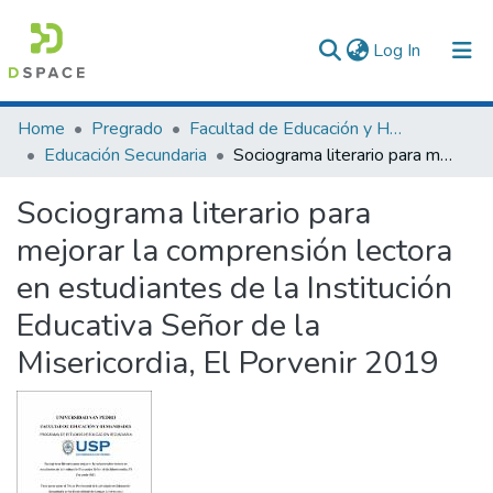
(current)
Log In
Communities & Collections
Home
Pregrado
Facultad de Educación y Humanidades
Educación Secundaria
Sociograma literario para mejorar la comprensión lectora en estudiantes de la Institución Educativa Señor de la Misericordia, El Porvenir 2019
All of DSpace
Sociograma literario para
Statistics
mejorar la comprensión lectora
en estudiantes de la Institución
Educativa Señor de la
Misericordia, El Porvenir 2019