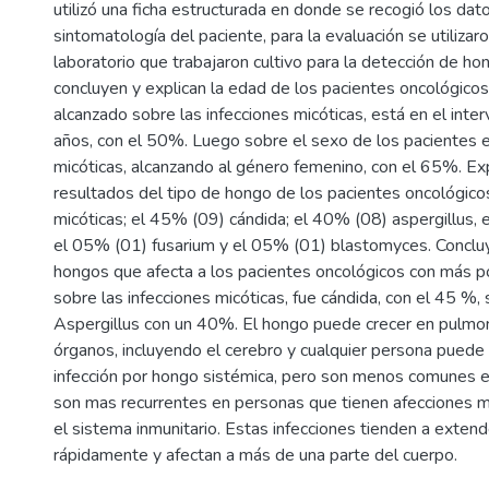
utilizó una ficha estructurada en donde se recogió los dat
sintomatología del paciente, para la evaluación se utilizar
laboratorio que trabajaron cultivo para la detección de h
concluyen y explican la edad de los pacientes oncológico
alcanzado sobre las infecciones micóticas, está en el inte
años, con el 50%. Luego sobre el sexo de los pacientes e
micóticas, alcanzando al género femenino, con el 65%. Ex
resultados del tipo de hongo de los pacientes oncológico
micóticas; el 45% (09) cándida; el 40% (08) aspergillus,
el 05% (01) fusarium y el 05% (01) blastomyces. Conclu
hongos que afecta a los pacientes oncológicos con más p
sobre las infecciones micóticas, fue cándida, con el 45 %
Aspergillus con un 40%. El hongo puede crecer en pulmon
órganos, incluyendo el cerebro y cualquier persona puede
infección por hongo sistémica, pero son menos comunes 
son mas recurrentes en personas que tienen afecciones m
el sistema inmunitario. Estas infecciones tienden a exten
rápidamente y afectan a más de una parte del cuerpo.