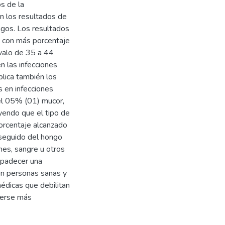
os de la
on los resultados de
ongos. Los resultados
s con más porcentaje
rvalo de 35 a 44
n las infecciones
plica también los
s en infecciones
 el 05% (01) mucor,
yendo que el tipo de
orcentaje alcanzado
, seguido del hongo
es, sangre u otros
 padecer una
en personas sanas y
édicas que debilitan
derse más