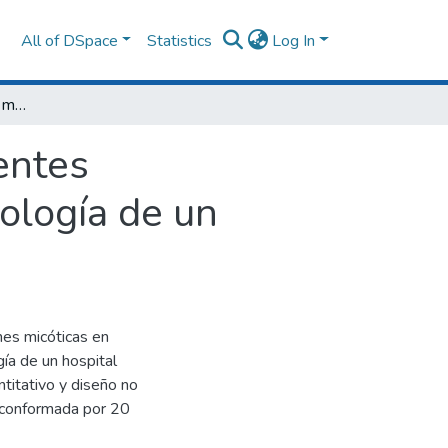
All of DSpace
Statistics
Log In
Detección de infecciones micóticas en pacientes oncológicos,atendidos en el servicio de oncología de un hospital público, Piura 2020
entes
cología de un
ones micóticas en
gía de un hospital
ntitativo y diseño no
o conformada por 20