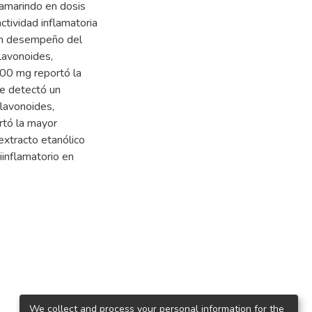
tamarindo en dosis
tividad inflamatoria
 un desempeño del
flavonoides,
 100 mg reportó la
Se detectó un
lavonoides,
ortó la mayor
xtracto etanólico
iinflamatorio en
We collect and process your personal information for the