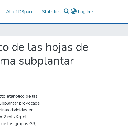
All of DSpace
Statistics
Log In
co de las hojas de
ema subplantar
cto etanólico de las
subplantar provocada
binas divididas en
co 2 mL/Kg, el
que los grupos G3,