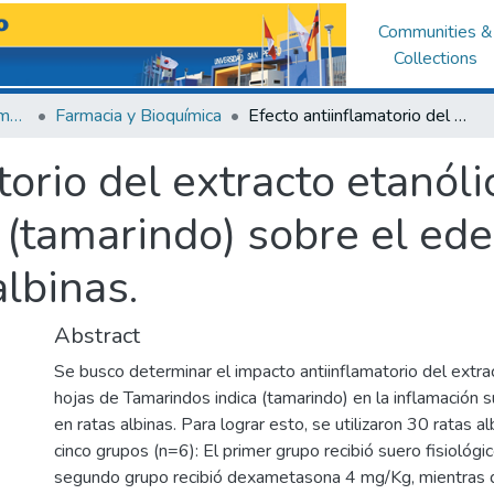
Communities &
Collections
Facultad de Medicina Humana
Farmacia y Bioquímica
Efecto antiinflamatorio del extracto etanólico de las hojas de Tamarindos indica (tamarindo) sobre el edema subplantar inducido en ratas albinas.
torio del extracto etanóli
 (tamarindo) sobre el ed
albinas.
Abstract
Se busco determinar el impacto antiinflamatorio del extra
hojas de Tamarindos indica (tamarindo) en la inflamación 
en ratas albinas. Para lograr esto, se utilizaron 30 ratas al
cinco grupos (n=6): El primer grupo recibió suero fisiológi
segundo grupo recibió dexametasona 4 mg/Kg, mientras 