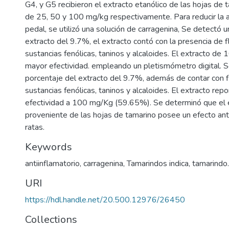
G4, y G5 recibieron el extracto etanólico de las hojas de 
de 25, 50 y 100 mg/kg respectivamente. Para reducir la ac
pedal, se utilizó una solución de carragenina, Se detectó
extracto del 9.7%, el extracto contó con la presencia de 
sustancias fenólicas, taninos y alcaloides. El extracto de
mayor efectividad. empleando un pletismómetro digital. 
porcentaje del extracto del 9.7%, además de contar con f
sustancias fenólicas, taninos y alcaloides. El extracto rep
efectividad a 100 mg/Kg (59.65%). Se determinó que el e
proveniente de las hojas de tamarino posee un efecto ant
ratas.
Keywords
antiinflamatorio
,
carragenina
,
Tamarindos indica
,
tamarindo.
URI
https://hdl.handle.net/20.500.12976/26450
Collections